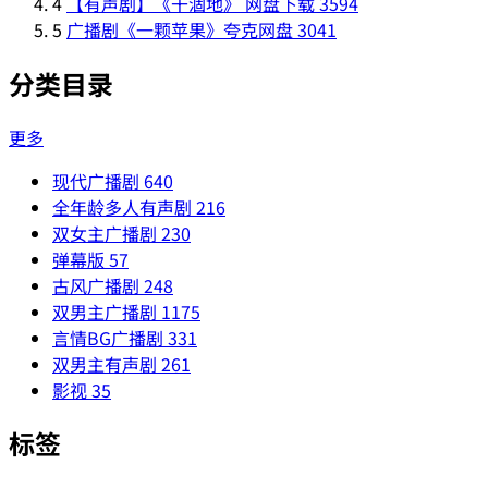
4
【有声剧】《干涸地》 网盘下载
3594
5
广播剧《一颗苹果》夸克网盘
3041
分类目录
更多
现代广播剧
640
全年龄多人有声剧
216
双女主广播剧
230
弹幕版
57
古风广播剧
248
双男主广播剧
1175
言情BG广播剧
331
双男主有声剧
261
影视
35
标签