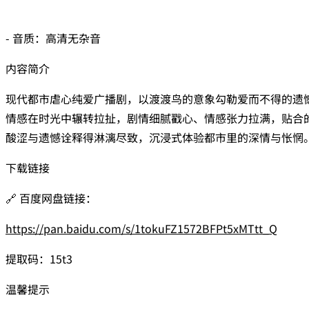
- 音质：高清无杂音
内容简介
现代都市虐心纯爱广播剧，以渡渡鸟的意象勾勒爱而不得的遗
情感在时光中辗转拉扯，剧情细腻戳心、情感张力拉满，贴合
酸涩与遗憾诠释得淋漓尽致，沉浸式体验都市里的深情与怅惘
下载链接
🔗 百度网盘链接：
https://pan.baidu.com/s/1tokuFZ1572BFPt5xMTtt_Q
提取码：15t3
温馨提示