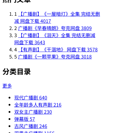
1
【广播剧】《一屋暗灯》全集 完结无删
减 网盘下载
4017
2
广播剧《早春晴朗》夸克网盘
3809
3
【广播剧】《洄天》全集 完结无删减
网盘下载
3643
4
【有声剧】《干涸地》 网盘下载
3578
5
广播剧《一颗苹果》夸克网盘
3018
分类目录
更多
现代广播剧
640
全年龄多人有声剧
216
双女主广播剧
230
弹幕版
57
古风广播剧
246