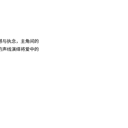
憾与执念，主角间的
的声线演绎将爱中的
。