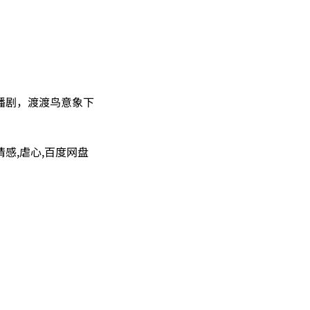
播剧，渡渡鸟意象下
。
情感,虐心,百度网盘