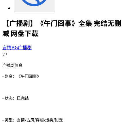
【广播剧】《午门囧事》全集 完结无删
减 网盘下载
言情BG广播剧
27
广播剧信息
- 剧名：《午门囧事》
- 状态：已完结
- 类型：言情/古风/穿越/爆笑/甜宠