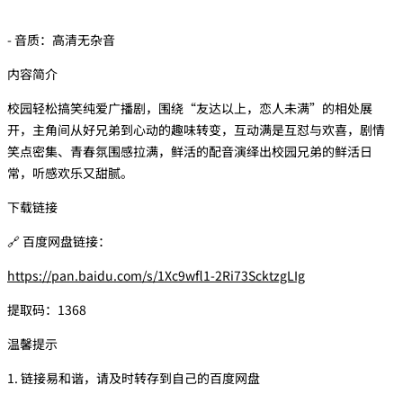
- 音质：高清无杂音
内容简介
校园轻松搞笑纯爱广播剧，围绕“友达以上，恋人未满”的相处展
开，主角间从好兄弟到心动的趣味转变，互动满是互怼与欢喜，剧情
笑点密集、青春氛围感拉满，鲜活的配音演绎出校园兄弟的鲜活日
常，听感欢乐又甜腻。
下载链接
🔗 百度网盘链接：
https://pan.baidu.com/s/1Xc9wfl1-2Ri73ScktzgLIg
提取码：1368
温馨提示
1. 链接易和谐，请及时转存到自己的百度网盘