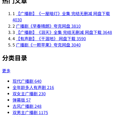
热门文章
1
【广播剧】《一屋暗灯》全集 完结无删减 网盘下载
4030
2
广播剧《早春晴朗》夸克网盘
3810
3
【广播剧】《洄天》全集 完结无删减 网盘下载
3648
4
【有声剧】《干涸地》 网盘下载
3590
5
广播剧《一颗苹果》夸克网盘
3040
分类目录
更多
现代广播剧
640
全年龄多人有声剧
216
双女主广播剧
230
弹幕版
57
古风广播剧
248
双男主广播剧
1175