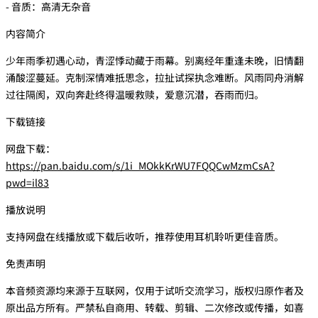
- 音质：高清无杂音
内容简介
少年雨季初遇心动，青涩悸动藏于雨幕。别离经年重逢未晚，旧情翻
涌酸涩蔓延。克制深情难抵思念，拉扯试探执念难断。风雨同舟消解
过往隔阂，双向奔赴终得温暖救赎，爱意沉潜，吞雨而归。
下载链接
网盘下载：
https://pan.baidu.com/s/1i_MOkkKrWU7FQQCwMzmCsA?
pwd=il83
播放说明
支持网盘在线播放或下载后收听，推荐使用耳机聆听更佳音质。
免责声明
本音频资源均来源于互联网，仅用于试听交流学习，版权归原作者及
原出品方所有。严禁私自商用、转载、剪辑、二次修改或传播，如喜