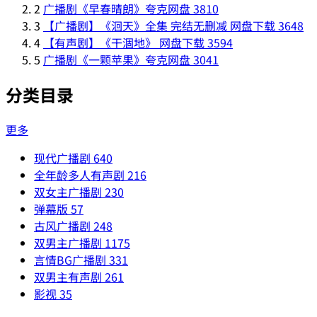
2
广播剧《早春晴朗》夸克网盘
3810
3
【广播剧】《洄天》全集 完结无删减 网盘下载
3648
4
【有声剧】《干涸地》 网盘下载
3594
5
广播剧《一颗苹果》夸克网盘
3041
分类目录
更多
现代广播剧
640
全年龄多人有声剧
216
双女主广播剧
230
弹幕版
57
古风广播剧
248
双男主广播剧
1175
言情BG广播剧
331
双男主有声剧
261
影视
35