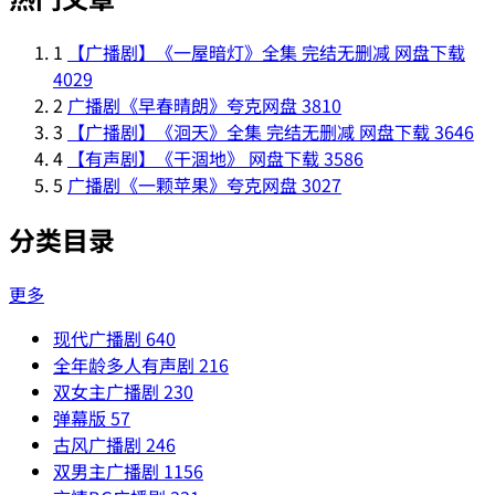
1
【广播剧】《一屋暗灯》全集 完结无删减 网盘下载
4029
2
广播剧《早春晴朗》夸克网盘
3810
3
【广播剧】《洄天》全集 完结无删减 网盘下载
3646
4
【有声剧】《干涸地》 网盘下载
3586
5
广播剧《一颗苹果》夸克网盘
3027
分类目录
更多
现代广播剧
640
全年龄多人有声剧
216
双女主广播剧
230
弹幕版
57
古风广播剧
246
双男主广播剧
1156