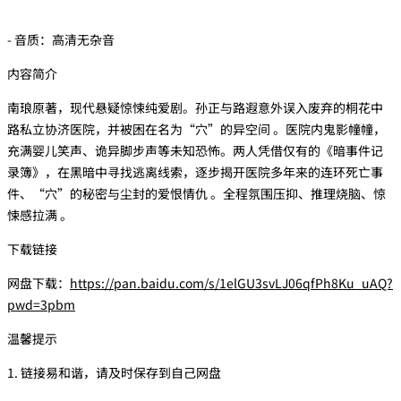
- 音质：高清无杂音
内容简介
南琅原著，现代悬疑惊悚纯爱剧。孙正与路遐意外误入废弃的桐花中
路私立协济医院，并被困在名为“穴”的异空间 。医院内鬼影幢幢，
充满婴儿笑声、诡异脚步声等未知恐怖。两人凭借仅有的《暗事件记
录簿》，在黑暗中寻找逃离线索，逐步揭开医院多年来的连环死亡事
件、“穴”的秘密与尘封的爱恨情仇 。全程氛围压抑、推理烧脑、惊
悚感拉满 。
下载链接
网盘下载：
https://pan.baidu.com/s/1elGU3svLJ06qfPh8Ku_uAQ?
pwd=3pbm
温馨提示
1. 链接易和谐，请及时保存到自己网盘