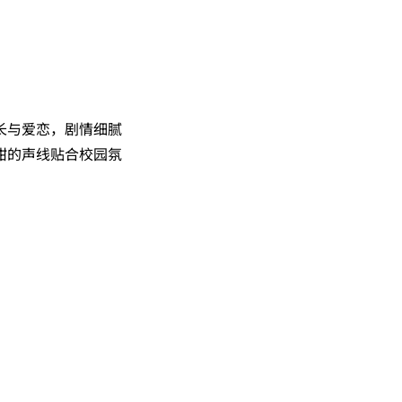
长与爱恋，剧情细腻
甜的声线贴合校园氛