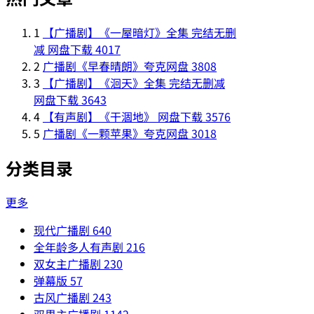
1
【广播剧】《一屋暗灯》全集 完结无删
减 网盘下载
4017
2
广播剧《早春晴朗》夸克网盘
3808
3
【广播剧】《洄天》全集 完结无删减
网盘下载
3643
4
【有声剧】《干涸地》 网盘下载
3576
5
广播剧《一颗苹果》夸克网盘
3018
分类目录
更多
现代广播剧
640
全年龄多人有声剧
216
双女主广播剧
230
弹幕版
57
古风广播剧
243