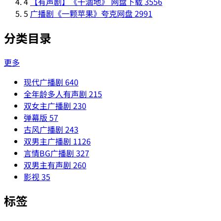
4
【有声剧】《干涸地》 网盘下载
3556
5
广播剧《一颗苹果》夸克网盘
2991
分类目录
更多
现代广播剧
640
全年龄多人有声剧
215
双女主广播剧
230
弹幕版
57
古风广播剧
243
双男主广播剧
1126
言情BG广播剧
327
双男主有声剧
260
影视
35
标签