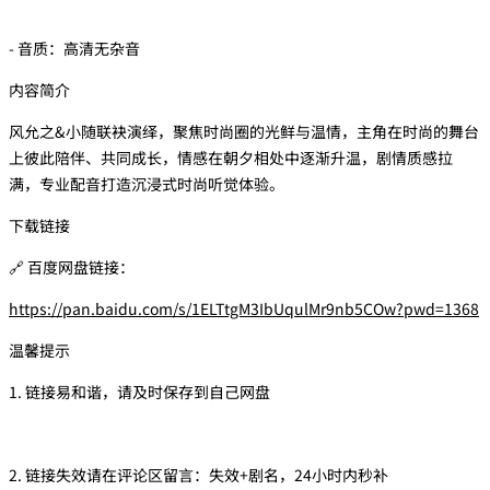
- 音质：高清无杂音
内容简介
风允之&小随联袂演绎，聚焦时尚圈的光鲜与温情，主角在时尚的舞台
上彼此陪伴、共同成长，情感在朝夕相处中逐渐升温，剧情质感拉
满，专业配音打造沉浸式时尚听觉体验。
下载链接
🔗 百度网盘链接：
https://pan.baidu.com/s/1ELTtgM3IbUqulMr9nb5COw?pwd=1368
温馨提示
1. 链接易和谐，请及时保存到自己网盘
2. 链接失效请在评论区留言：失效+剧名，24小时内秒补