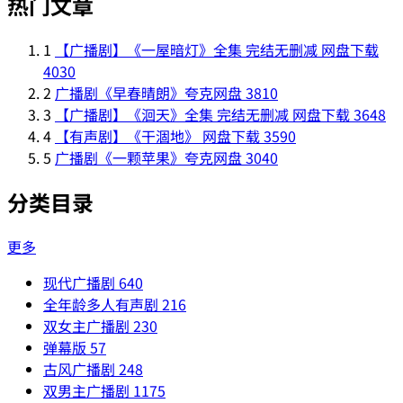
热门文章
1
【广播剧】《一屋暗灯》全集 完结无删减 网盘下载
4030
2
广播剧《早春晴朗》夸克网盘
3810
3
【广播剧】《洄天》全集 完结无删减 网盘下载
3648
4
【有声剧】《干涸地》 网盘下载
3590
5
广播剧《一颗苹果》夸克网盘
3040
分类目录
更多
现代广播剧
640
全年龄多人有声剧
216
双女主广播剧
230
弹幕版
57
古风广播剧
248
双男主广播剧
1175