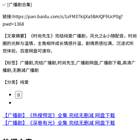
✅ [广播剧合集]
链接:https://pan.baidu.com/s/1sFM37kIjXa5BAIQF9UcP0g?
pwd=1368
【文章摘要】《时尚先生》完结纯爱广播剧，风允之&小随配音，时尚
圈的光鲜与温情，主角相伴成长情感升温，剧情质感拉满，沉浸式听
觉体验，百度网盘可速存。
【标签】广播剧,完结广播剧,时尚先生,广播剧网盘,广播剧下载,高清广
播剧,无删减广播剧
【分类】纯爱
0
【广播剧】《热搜预定》全集 完结无删减 网盘下载
【广播剧】《深巷有光》全集 完结无删减 网盘下载