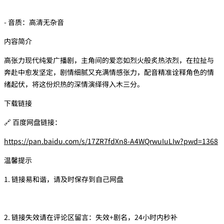
- 音质：高清无杂音
内容简介
高张力现代纯爱广播剧，主角间的爱恋如烈火般炙热浓烈，在拉扯与
奔赴中愈发坚定，剧情细腻又充满情感张力，配音精准诠释角色的情
绪起伏，将这份炽热的深情演绎得入木三分。
下载链接
🔗 百度网盘链接：
https://pan.baidu.com/s/17ZR7fdXn8-A4WQrwuIuLIw?pwd=1368
温馨提示
1. 链接易和谐，请及时保存到自己网盘
2. 链接失效请在评论区留言：失效+剧名，24小时内秒补