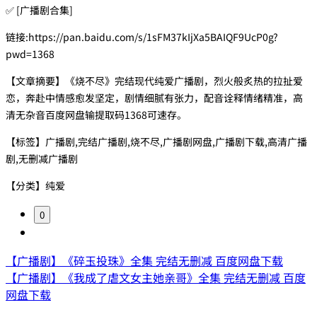
✅ [广播剧合集]
链接:https://pan.baidu.com/s/1sFM37kIjXa5BAIQF9UcP0g?
pwd=1368
【文章摘要】《烧不尽》完结现代纯爱广播剧，烈火般炙热的拉扯爱
恋，奔赴中情感愈发坚定，剧情细腻有张力，配音诠释情绪精准，高
清无杂音百度网盘输提取码1368可速存。
【标签】广播剧,完结广播剧,烧不尽,广播剧网盘,广播剧下载,高清广播
剧,无删减广播剧
【分类】纯爱
0
【广播剧】《碎玉投珠》全集 完结无删减 百度网盘下载
【广播剧】《我成了虐文女主她亲哥》全集 完结无删减 百度
网盘下载