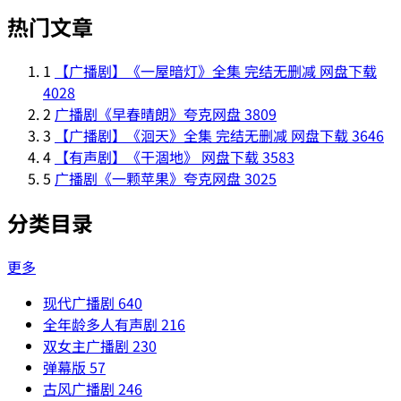
热门文章
1
【广播剧】《一屋暗灯》全集 完结无删减 网盘下载
4028
2
广播剧《早春晴朗》夸克网盘
3809
3
【广播剧】《洄天》全集 完结无删减 网盘下载
3646
4
【有声剧】《干涸地》 网盘下载
3583
5
广播剧《一颗苹果》夸克网盘
3025
分类目录
更多
现代广播剧
640
全年龄多人有声剧
216
双女主广播剧
230
弹幕版
57
古风广播剧
246