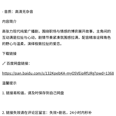
- 音质：高清无杂音
内容简介
高张力现代纯爱广播剧，围绕职场与情感的博弈展开故事，主角间的
互动满是拉扯与心动，剧情节奏紧凑氛围感拉满，配音精准诠释角色
的野心与温柔，演绎极致拉扯的爱恋。
下载链接
🔗 百度网盘链接：
https://pan.baidu.com/s/132KpebKA-myO5VEipRfURg?pwd=1368
温馨提示
1. 链接易和谐，请及时保存到自己网盘
2. 链接失效请在评论区留言：失效+剧名，24小时内秒补