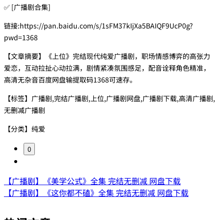
✅ [广播剧合集]
链接:https://pan.baidu.com/s/1sFM37kIjXa5BAIQF9UcP0g?
pwd=1368
【文章摘要】《上位》完结现代纯爱广播剧，职场情感博弈的高张力
爱恋，互动拉扯心动拉满，剧情紧凑氛围感足，配音诠释角色精准，
高清无杂音百度网盘输提取码1368可速存。
【标签】广播剧,完结广播剧,上位,广播剧网盘,广播剧下载,高清广播剧,
无删减广播剧
【分类】纯爱
0
【广播剧】《美学公式》全集 完结无删减 网盘下载
【广播剧】《这你都不磕》全集 完结无删减 网盘下载