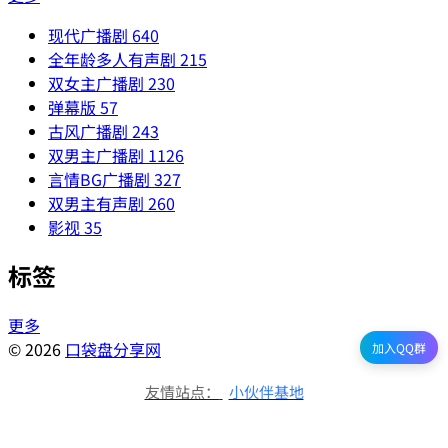
现代广播剧
640
全年龄多人有声剧
215
双女主广播剧
230
弹幕版
57
古风广播剧
243
双男主广播剧
1126
言情BG广播剧
327
双男主有声剧
260
影视
35
标签
更多
© 2026
口袋盘分享网
加入QQ群
友情站点：
小伙伴基地