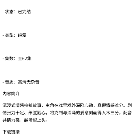
- 状态：已完结
- 类型：纯爱
- 集数：全62集
- 音质：高清无杂音
内容简介
沉浸式情感拉扯故事，主角在戏里戏外深陷心动，真假情感难分。剧
情张力十足、细腻戳心，将克制与汹涌的爱意刻画得入木三分，配音
共情力强，越听越上头。
下载链接