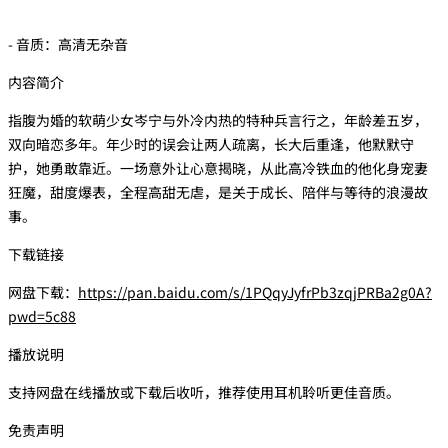
- 音质：高清无杂音
内容简介
指腹为婚的软萌少女岑宁与外冷内热的特种兵言行之，年龄差五岁，
双向暗恋多年。年少时的误会让两人疏离，长大后重逢，他默默守
护，她勇敢靠近。一场意外让心意揭晓，从此高冷铁血的他化身宠妻
狂魔，甜度爆表，全程高甜无虐，是关于成长、陪伴与等待的浪漫故
事。
下载链接
网盘下载：
https://pan.baidu.com/s/1PQqyJyfrPb3zqjPRBa2g0A?
pwd=5c88
播放说明
支持网盘在线播放或下载后收听，推荐使用耳机聆听更佳音质。
免责声明