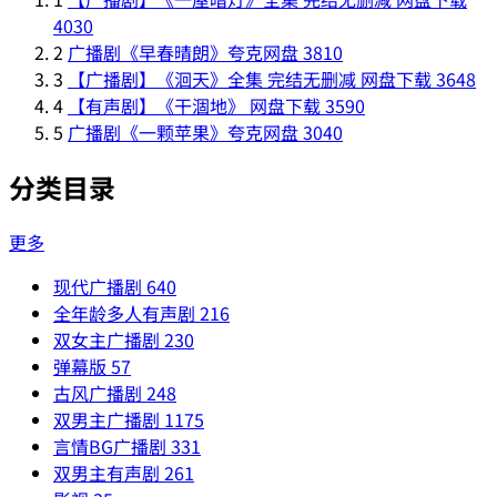
4030
2
广播剧《早春晴朗》夸克网盘
3810
3
【广播剧】《洄天》全集 完结无删减 网盘下载
3648
4
【有声剧】《干涸地》 网盘下载
3590
5
广播剧《一颗苹果》夸克网盘
3040
分类目录
更多
现代广播剧
640
全年龄多人有声剧
216
双女主广播剧
230
弹幕版
57
古风广播剧
248
双男主广播剧
1175
言情BG广播剧
331
双男主有声剧
261