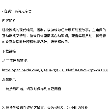
- 音质：高清无杂音
内容简介
轻松搞笑的现代纯爱广播剧，以游戏为纽带展开甜蜜故事，主角间的
互动爆笑又清甜，游戏日常里藏满心动瞬间，配音鲜活灵动，将青春
的欢喜与暧昧诠释得淋漓尽致，听感超欢乐。
下载链接
🔗 百度网盘链接：
https://pan.baidu.com/s/1eDa2gIsVDJHdatfHM9Ncsw?pwd=1368
温馨提示
1. 链接易和谐，请及时保存到自己网盘
2. 链接失效请在评论区留言：失效+剧名，24小时内秒补