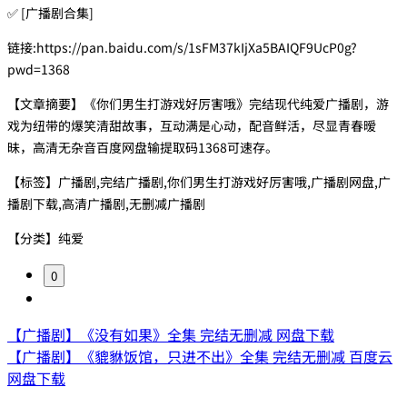
✅ [广播剧合集]
链接:https://pan.baidu.com/s/1sFM37kIjXa5BAIQF9UcP0g?
pwd=1368
【文章摘要】《你们男生打游戏好厉害哦》完结现代纯爱广播剧，游
戏为纽带的爆笑清甜故事，互动满是心动，配音鲜活，尽显青春暧
昧，高清无杂音百度网盘输提取码1368可速存。
【标签】广播剧,完结广播剧,你们男生打游戏好厉害哦,广播剧网盘,广
播剧下载,高清广播剧,无删减广播剧
【分类】纯爱
0
【广播剧】《没有如果》全集 完结无删减 网盘下载
【广播剧】《貔貅饭馆，只进不出》全集 完结无删减 百度云
网盘下载