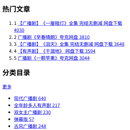
热门文章
1
【广播剧】《一屋暗灯》全集 完结无删减 网盘下载
4030
2
广播剧《早春晴朗》夸克网盘
3810
3
【广播剧】《洄天》全集 完结无删减 网盘下载
3648
4
【有声剧】《干涸地》 网盘下载
3594
5
广播剧《一颗苹果》夸克网盘
3044
分类目录
更多
现代广播剧
640
全年龄多人有声剧
217
双女主广播剧
230
弹幕版
57
古风广播剧
248