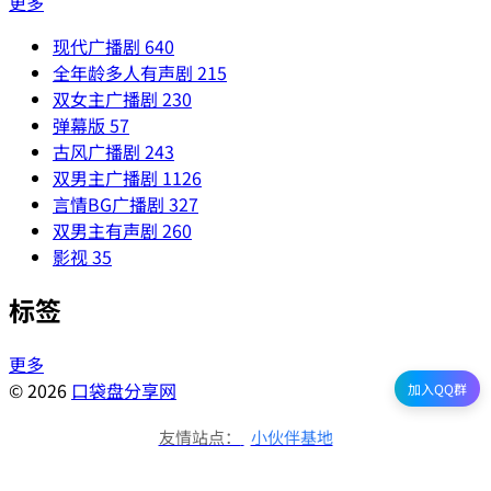
更多
现代广播剧
640
全年龄多人有声剧
215
双女主广播剧
230
弹幕版
57
古风广播剧
243
双男主广播剧
1126
言情BG广播剧
327
双男主有声剧
260
影视
35
标签
更多
© 2026
口袋盘分享网
加入QQ群
友情站点：
小伙伴基地