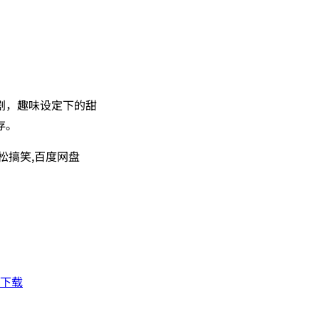
剧，趣味设定下的甜
存。
松搞笑,百度网盘
盘下载