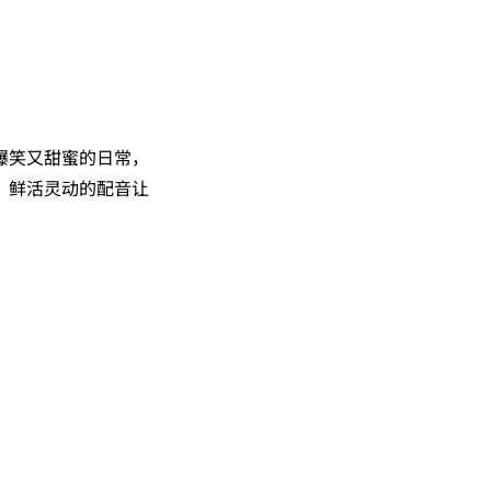
爆笑又甜蜜的日常，
，鲜活灵动的配音让