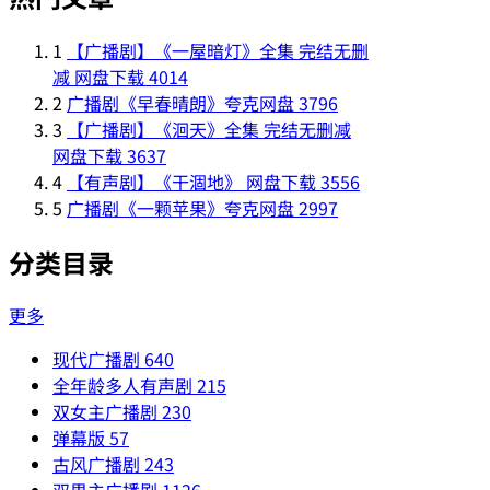
1
【广播剧】《一屋暗灯》全集 完结无删
减 网盘下载
4014
2
广播剧《早春晴朗》夸克网盘
3796
3
【广播剧】《洄天》全集 完结无删减
网盘下载
3637
4
【有声剧】《干涸地》 网盘下载
3556
5
广播剧《一颗苹果》夸克网盘
2997
分类目录
更多
现代广播剧
640
全年龄多人有声剧
215
双女主广播剧
230
弹幕版
57
古风广播剧
243