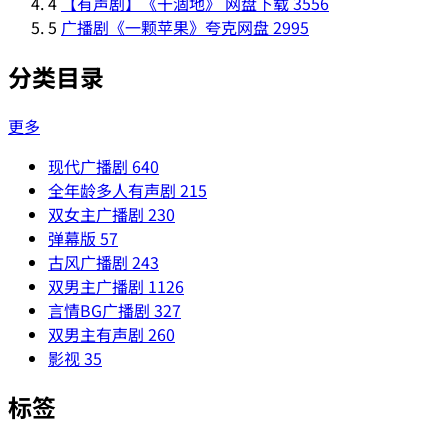
4
【有声剧】《干涸地》 网盘下载
3556
5
广播剧《一颗苹果》夸克网盘
2995
分类目录
更多
现代广播剧
640
全年龄多人有声剧
215
双女主广播剧
230
弹幕版
57
古风广播剧
243
双男主广播剧
1126
言情BG广播剧
327
双男主有声剧
260
影视
35
标签