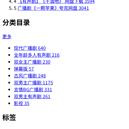
4
【有声剧】《干涸地》 网盘下载
3594
5
广播剧《一颗苹果》夸克网盘
3041
分类目录
更多
现代广播剧
640
全年龄多人有声剧
216
双女主广播剧
230
弹幕版
57
古风广播剧
248
双男主广播剧
1175
言情BG广播剧
331
双男主有声剧
261
影视
35
标签