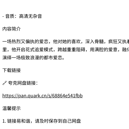
- 音质：高清无杂音
内容简介
一场热烈又偏执的爱恋，他对她的喜欢，深入骨髓，疯狂又执
里，他开启花式追爱模式，跨越重重阻碍，用满腔的爱意，融
演绎一场极致浪漫的都市爱恋。
下载链接
🔗 夸克网盘链接：
https://pan.quark.cn/s/68864e541fbb
温馨提示
1. 链接易和谐，请及时保存到自己网盘