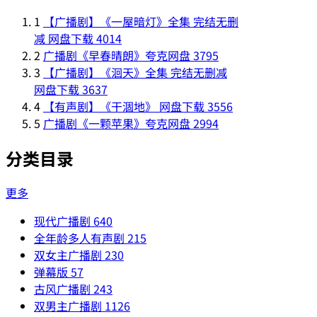
1
【广播剧】《一屋暗灯》全集 完结无删
减 网盘下载
4014
2
广播剧《早春晴朗》夸克网盘
3795
3
【广播剧】《洄天》全集 完结无删减
网盘下载
3637
4
【有声剧】《干涸地》 网盘下载
3556
5
广播剧《一颗苹果》夸克网盘
2994
分类目录
更多
现代广播剧
640
全年龄多人有声剧
215
双女主广播剧
230
弹幕版
57
古风广播剧
243
双男主广播剧
1126