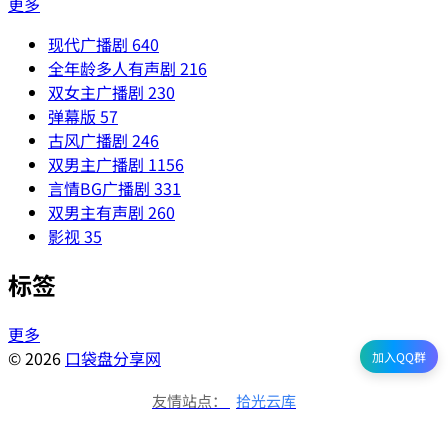
更多
现代广播剧
640
全年龄多人有声剧
216
双女主广播剧
230
弹幕版
57
古风广播剧
246
双男主广播剧
1156
言情BG广播剧
331
双男主有声剧
260
影视
35
标签
更多
© 2026
口袋盘分享网
加入QQ群
友情站点：
拾光云库