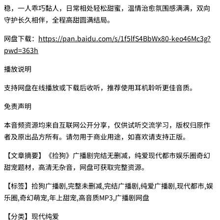
稳，一人乖巧黏人，日常相处轻松甜蜜，温情治愈氛围感满满，双向
守护长久相伴，全程高甜圆满结局。
网盘下载：
https://pan.baidu.com/s/1f5lfS4BbWx80-keo46Mc3g?
pwd=363h
播放说明
支持网盘在线播放或下载后收听，推荐使用耳机聆听更佳音质。
免责声明
本音频资源均来自互联网公开分享，仅供试听交流学习，版权归原作
者及原出品方所有。请勿用于商业用途，如喜欢请支持正版。
【文章摘要】《捡狗》广播剧完结无删减，纯爱现代都市娱乐圈奇幻
甜宠题材，高清无杂音，网盘可获取完整资源。
【标签】捡狗广播剧,完整未删减,完结广播剧,纯爱广播剧,现代都市,娱
乐圈,奇幻萌宠,年上甜宠,高音质MP3,广播剧网盘
【分类】现代纯爱