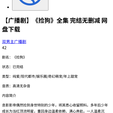
【广播剧】《捡狗》全集 完结无删减 网
盘下载
双男主广播剧
42
剧名：《捡狗》
状态：已完结
类型：纯爱/现代都市/娱乐圈/奇幻萌宠/年上甜宠
音质：高清无杂音
内容简介
息影影帝偶然捡到身世特别的少年，将其悉心收留照料。多年后少年
成长为当红顶流明星，重回身边温柔依赖、满心奔赴。一人温柔沉