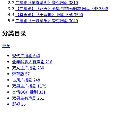
2
广播剧《早春晴朗》夸克网盘
3810
3
【广播剧】《洄天》全集 完结无删减 网盘下载
3648
4
【有声剧】《干涸地》 网盘下载
3590
5
广播剧《一颗苹果》夸克网盘
3040
分类目录
更多
现代广播剧
640
全年龄多人有声剧
216
双女主广播剧
230
弹幕版
57
古风广播剧
248
双男主广播剧
1175
言情BG广播剧
331
双男主有声剧
261
影视
35