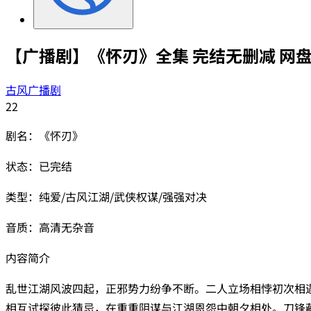
【广播剧】《怀刃》全集 完结无删减 网
古风广播剧
22
剧名：《怀刃》
状态：已完结
类型：纯爱/古风江湖/武侠权谋/强强对决
音质：高清无杂音
内容简介
乱世江湖风波四起，正邪势力纷争不断。二人立场相悖初次相
相互试探彼此猜忌，在重重阴谋与江湖恩怨中朝夕相处。刀锋