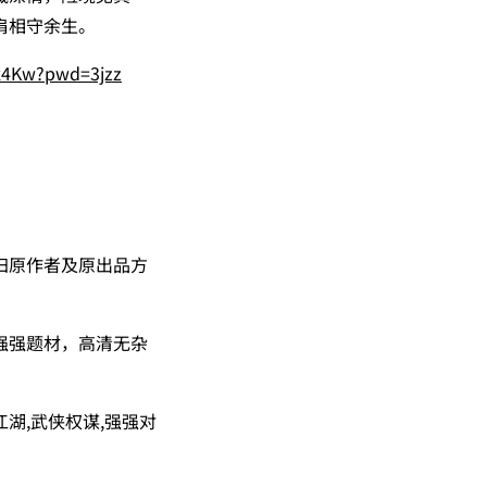
肩相守余生。
Kx4Kw?pwd=3jzz
。
归原作者及原出品方
强强题材，高清无杂
江湖,武侠权谋,强强对