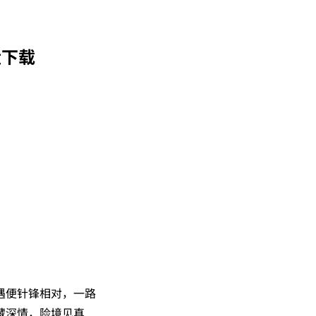
盘下载
遇便针锋相对，一路
藏深情，险境见真