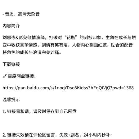
- 音质：高清无杂音
内容简介
刘思岑&彭尧倾情演绎，打破对“花瓶”的刻板印象，主角在成长与蜕
变中收获真挚情感，剧情有笑有泪，人物内心刻画细腻，贴合的配音
将角色的成长与浪漫完美诠释。
下载链接
🔗 百度网盘链接：
https://pan.baidu.com/s/1noqYDso5Kidss3hFqQtVjQ?pwd=1368
温馨提示
1. 链接易和谐，请及时保存到自己网盘
2. 链接失效请在评论区留言：失效+剧名，24小时内秒补