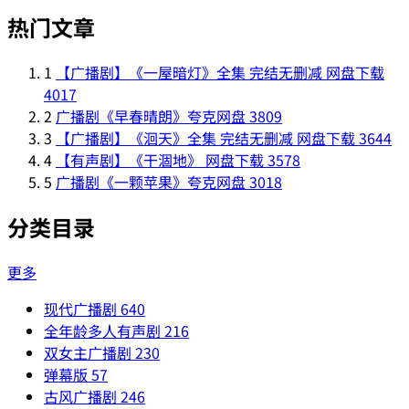
热门文章
1
【广播剧】《一屋暗灯》全集 完结无删减 网盘下载
4017
2
广播剧《早春晴朗》夸克网盘
3809
3
【广播剧】《洄天》全集 完结无删减 网盘下载
3644
4
【有声剧】《干涸地》 网盘下载
3578
5
广播剧《一颗苹果》夸克网盘
3018
分类目录
更多
现代广播剧
640
全年龄多人有声剧
216
双女主广播剧
230
弹幕版
57
古风广播剧
246