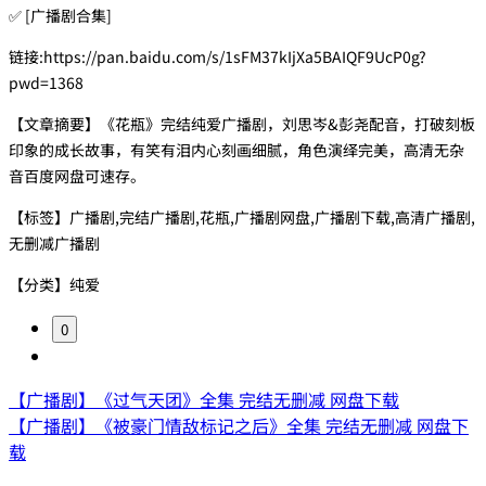
✅ [广播剧合集]
链接:https://pan.baidu.com/s/1sFM37kIjXa5BAIQF9UcP0g?
pwd=1368
【文章摘要】《花瓶》完结纯爱广播剧，刘思岑&彭尧配音，打破刻板
印象的成长故事，有笑有泪内心刻画细腻，角色演绎完美，高清无杂
音百度网盘可速存。
【标签】广播剧,完结广播剧,花瓶,广播剧网盘,广播剧下载,高清广播剧,
无删减广播剧
【分类】纯爱
0
【广播剧】《过气天团》全集 完结无删减 网盘下载
【广播剧】《被豪门情敌标记之后》全集 完结无删减 网盘下
载