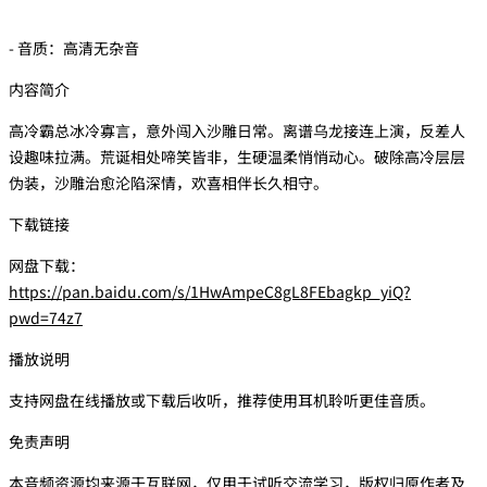
- 音质：高清无杂音
内容简介
高冷霸总冰冷寡言，意外闯入沙雕日常。离谱乌龙接连上演，反差人
设趣味拉满。荒诞相处啼笑皆非，生硬温柔悄悄动心。破除高冷层层
伪装，沙雕治愈沦陷深情，欢喜相伴长久相守。
下载链接
网盘下载：
https://pan.baidu.com/s/1HwAmpeC8gL8FEbagkp_yiQ?
pwd=74z7
播放说明
支持网盘在线播放或下载后收听，推荐使用耳机聆听更佳音质。
免责声明
本音频资源均来源于互联网，仅用于试听交流学习，版权归原作者及