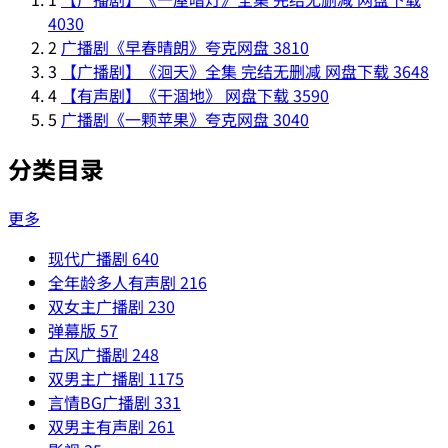
4030
2
广播剧《早春晴朗》夸克网盘
3810
3
【广播剧】《洄天》全集 完结无删减 网盘下载
3648
4
【有声剧】《干涸地》 网盘下载
3590
5
广播剧《一颗苹果》夸克网盘
3040
分类目录
更多
现代广播剧
640
全年龄多人有声剧
216
双女主广播剧
230
弹幕版
57
古风广播剧
248
双男主广播剧
1175
言情BG广播剧
331
双男主有声剧
261