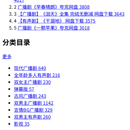
2
广播剧《早春晴朗》夸克网盘
3808
3
【广播剧】《洄天》全集 完结无删减 网盘下载
3643
4
【有声剧】《干涸地》 网盘下载
3575
5
广播剧《一颗苹果》夸克网盘
3018
分类目录
更多
现代广播剧
640
全年龄多人有声剧
216
双女主广播剧
230
弹幕版
57
古风广播剧
243
双男主广播剧
1142
言情BG广播剧
329
双男主有声剧
260
影视
35