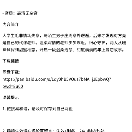
- 音质：高清无杂音
内容简介
大学生毛非情场失意，与陌生男子庄周意外邂逅，后来才发现对方竟
是自己的代课老师。温柔深情的老师步步靠近，细心守护，两人从暧
昧试探到甜蜜相恋，开启一段温柔治愈、甜度满满的年上爱恋故事。
下载链接
网盘下载：
https://pan.baidu.com/s/1dy0hB5VOus7bMA_jJEpbwQ?
pwd=8u60
温馨提示
1. 链接易和谐，请及时保存到自己网盘
2. 链接失效请在评论区留言：失效+剧名，24小时内秒补