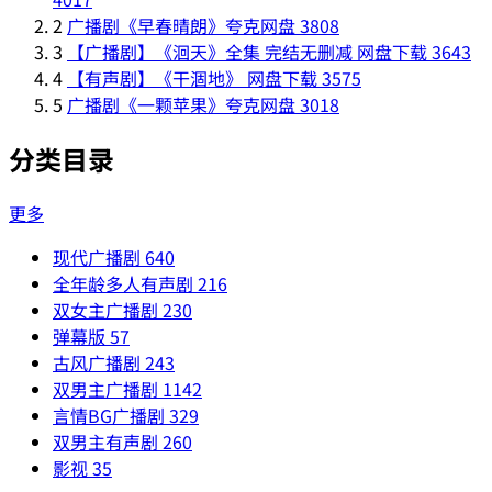
2
广播剧《早春晴朗》夸克网盘
3808
3
【广播剧】《洄天》全集 完结无删减 网盘下载
3643
4
【有声剧】《干涸地》 网盘下载
3575
5
广播剧《一颗苹果》夸克网盘
3018
分类目录
更多
现代广播剧
640
全年龄多人有声剧
216
双女主广播剧
230
弹幕版
57
古风广播剧
243
双男主广播剧
1142
言情BG广播剧
329
双男主有声剧
260
影视
35