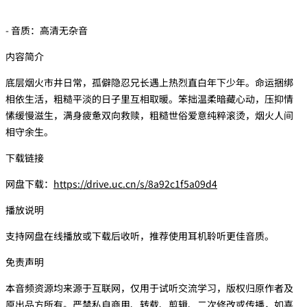
- 音质：高清无杂音
内容简介
底层烟火市井日常，孤僻隐忍兄长遇上热烈直白年下少年。命运捆绑
相依生活，粗糙平淡的日子里互相取暖。笨拙温柔暗藏心动，压抑情
愫缓慢滋生，满身疲惫双向救赎，粗糙世俗爱意纯粹滚烫，烟火人间
相守余生。
下载链接
网盘下载：
https://drive.uc.cn/s/8a92c1f5a09d4
播放说明
支持网盘在线播放或下载后收听，推荐使用耳机聆听更佳音质。
免责声明
本音频资源均来源于互联网，仅用于试听交流学习，版权归原作者及
原出品方所有。严禁私自商用、转载、剪辑、二次修改或传播，如喜