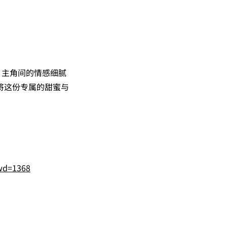
，主角间的情感细腻
将这份专属的甜蜜与
wd=1368