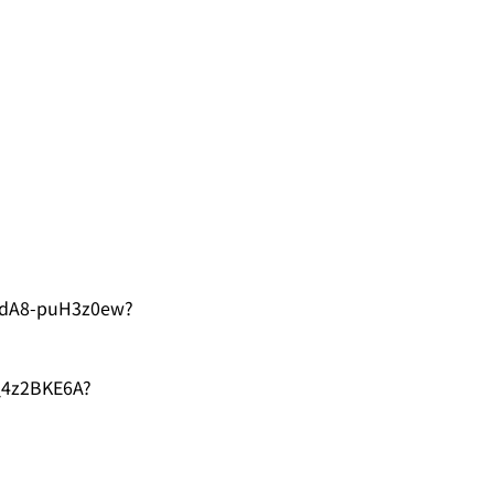
dA8-puH3z0ew?
_4z2BKE6A?