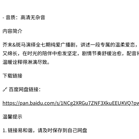
- 音质：高清无杂音
内容简介
芥末&斑马演绎全七期纯爱广播剧，讲述一段专属的温柔爱恋
又绵长，在时光的陪伴中愈发坚定，剧情节奏舒缓治愈，配音
温暖诠释得淋漓尽致。
下载链接
🔗 百度网盘链接：
https://pan.baidu.com/s/1NCg2XRGu7ZNF3XkuEEUKVQ?p
温馨提示
1. 链接易和谐，请及时保存到自己网盘