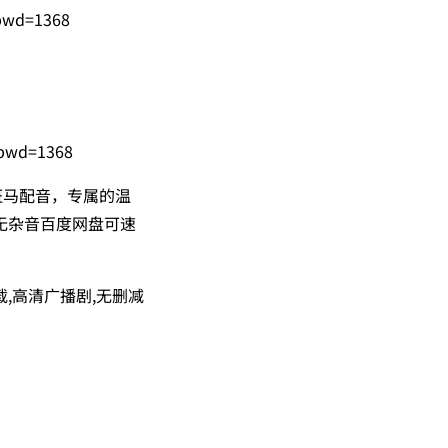
?pwd=1368
?pwd=1368
斑马配音，专属的温
无杂音百度网盘可速
载,高清广播剧,无删减