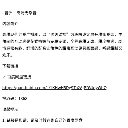
- 音质：高清无杂音
内容简介
高甜现代纯爱广播剧，以“顶级诱捕”为趣味设定展开甜蜜爱恋，主
角间的互动满是花式撩拨与专属宠溺，全程高甜无虐、甜度拉满，剧
情轻松有趣，鲜活的配音让角色的甜蜜互动更具画面感，听感甜腻又
欢乐。
下载链接
🔗 百度网盘链接：
https://pan.baidu.com/s/1KHwH5Dg9To2AjPDVJdyWhQ
提取码：1368
温馨提示
1. 链接易和谐，请及时转存到自己的百度网盘