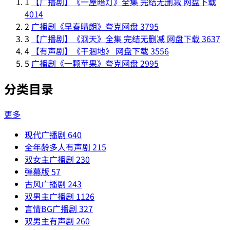
1
【广播剧】《一屋暗灯》全集 完结无删减 网盘下载
4014
2
广播剧《早春晴朗》夸克网盘
3795
3
【广播剧】《洄天》全集 完结无删减 网盘下载
3637
4
【有声剧】《干涸地》 网盘下载
3556
5
广播剧《一颗苹果》夸克网盘
2995
分类目录
更多
现代广播剧
640
全年龄多人有声剧
215
双女主广播剧
230
弹幕版
57
古风广播剧
243
双男主广播剧
1126
言情BG广播剧
327
双男主有声剧
260