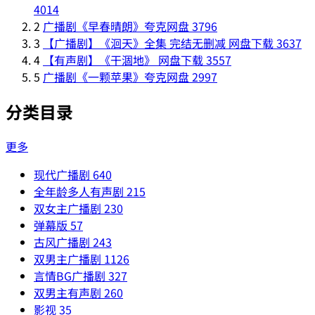
4014
2
广播剧《早春晴朗》夸克网盘
3796
3
【广播剧】《洄天》全集 完结无删减 网盘下载
3637
4
【有声剧】《干涸地》 网盘下载
3557
5
广播剧《一颗苹果》夸克网盘
2997
分类目录
更多
现代广播剧
640
全年龄多人有声剧
215
双女主广播剧
230
弹幕版
57
古风广播剧
243
双男主广播剧
1126
言情BG广播剧
327
双男主有声剧
260
影视
35