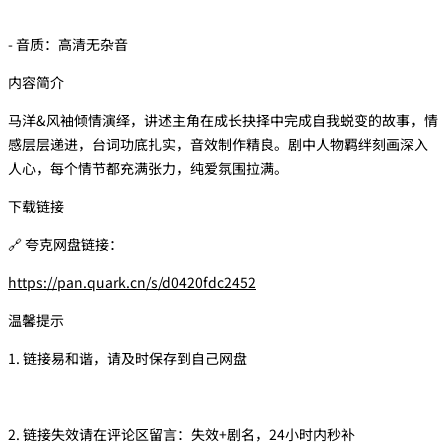
- 音质：高清无杂音
内容简介
马洋&风袖倾情演绎，讲述主角在成长抉择中完成自我蜕变的故事，情
感层层递进，台词功底扎实，音效制作精良。剧中人物羁绊刻画深入
人心，每个情节都充满张力，纯爱氛围拉满。
下载链接
🔗 夸克网盘链接：
https://pan.quark.cn/s/d0420fdc2452
温馨提示
1. 链接易和谐，请及时保存到自己网盘
2. 链接失效请在评论区留言：失效+剧名，24小时内秒补