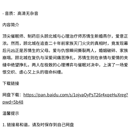
- 音质：高清无杂音
内容简介
顶尖催眠师、制药巨头顾北城与心理治疗师苏情生新婚燕尔，爱意正
浓。然而，顾北城在追查二十年前家族灭门火灾的真相时，竟发现幕
后元凶正是苏情生的父母。爱与仇恨瞬间撕裂两人，婚姻破碎、家族
崩塌。顾北城在复仇与深爱间痛苦挣扎，苏情生则在亲情与爱情的夹
缝中绝望挣扎，两人在极致的心理博弈与催眠对决中，上演了一场爱
恨交织、虐心又上头的宿命纠缠。
下载链接
网盘下载：
https://pan.baidu.com/s/1ojvaQyPsT26r4xqeHuXreg?
pwd=5b48
温馨提示
1. 链接易和谐，请及时保存到自己网盘