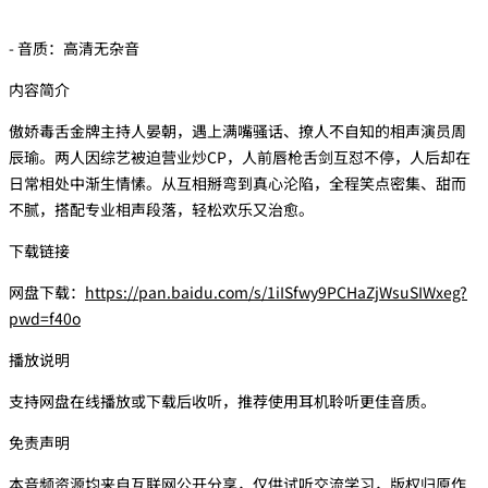
- 音质：高清无杂音
内容简介
傲娇毒舌金牌主持人晏朝，遇上满嘴骚话、撩人不自知的相声演员周
辰瑜。两人因综艺被迫营业炒CP，人前唇枪舌剑互怼不停，人后却在
日常相处中渐生情愫。从互相掰弯到真心沦陷，全程笑点密集、甜而
不腻，搭配专业相声段落，轻松欢乐又治愈。
下载链接
网盘下载：
https://pan.baidu.com/s/1iISfwy9PCHaZjWsuSIWxeg?
pwd=f40o
播放说明
支持网盘在线播放或下载后收听，推荐使用耳机聆听更佳音质。
免责声明
本音频资源均来自互联网公开分享，仅供试听交流学习，版权归原作