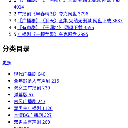
4014
2
广播剧《早春晴朗》夸克网盘
3796
3
【广播剧】《洄天》全集 完结无删减 网盘下载
3637
4
【有声剧】《干涸地》 网盘下载
3556
5
广播剧《一颗苹果》夸克网盘
2995
分类目录
更多
现代广播剧
640
全年龄多人有声剧
215
双女主广播剧
230
弹幕版
57
古风广播剧
243
双男主广播剧
1126
言情BG广播剧
327
双男主有声剧
260