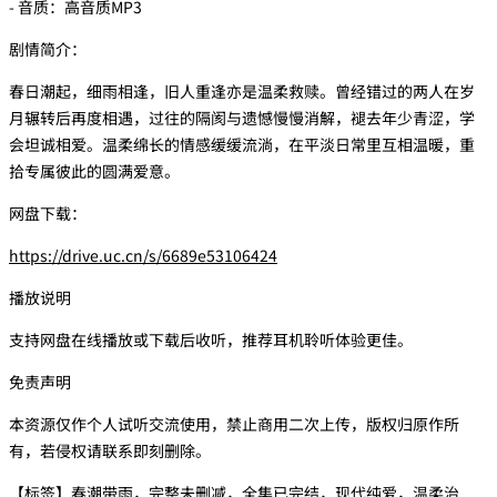
- 音质：高音质MP3
剧情简介：
春日潮起，细雨相逢，旧人重逢亦是温柔救赎。曾经错过的两人在岁
月辗转后再度相遇，过往的隔阂与遗憾慢慢消解，褪去年少青涩，学
会坦诚相爱。温柔绵长的情感缓缓流淌，在平淡日常里互相温暖，重
拾专属彼此的圆满爱意。
网盘下载：
https://drive.uc.cn/s/6689e53106424
播放说明
支持网盘在线播放或下载后收听，推荐耳机聆听体验更佳。
免责声明
本资源仅作个人试听交流使用，禁止商用二次上传，版权归原作所
有，若侵权请联系即刻删除。
【标签】春潮带雨，完整未删减，全集已完结，现代纯爱，温柔治