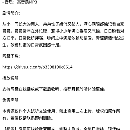
- 音质：高音质MP3
剧情简介：
从小一同长大的两人，弟弟性子娇俏又黏人，满心满眼都惦记着自家
哥哥。哥哥常年在外忙碌，惹得小少年满心委屈又气恼，日日盼着对
方归来。日常撒娇拌嘴，吵闹之中满是依赖与偏爱，青涩情愫悄然滋
生，软糯甜蜜的日常氛围感十足。
网盘下载：
https://drive.uc.cn/s/b3398190c0614
播放说明
支持网盘在线播放或下载后收听，推荐耳机聆听体验更佳。
免责声明
本资源仅作个人试听交流使用，禁止商用二次上传，版权归原作所
有，若侵权请联系即刻删除。
【标签】臭哥哥快给我死回来，完整未删减，全集已完结，现代纯