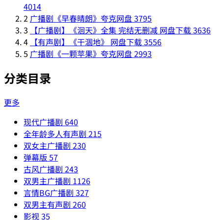
4014
2
广播剧《早春晴朗》夸克网盘
3795
3
【广播剧】《洄天》全集 完结无删减 网盘下载
3636
4
【有声剧】《干涸地》 网盘下载
3556
5
广播剧《一颗苹果》夸克网盘
2993
分类目录
更多
现代广播剧
640
全年龄多人有声剧
215
双女主广播剧
230
弹幕版
57
古风广播剧
243
双男主广播剧
1126
言情BG广播剧
327
双男主有声剧
260
影视
35