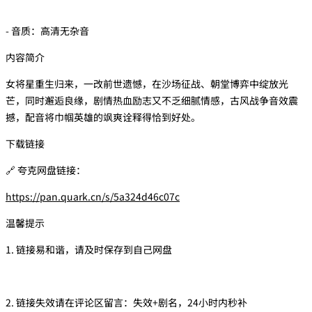
- 音质：高清无杂音
内容简介
女将星重生归来，一改前世遗憾，在沙场征战、朝堂博弈中绽放光
芒，同时邂逅良缘，剧情热血励志又不乏细腻情感，古风战争音效震
撼，配音将巾帼英雄的飒爽诠释得恰到好处。
下载链接
🔗 夸克网盘链接：
https://pan.quark.cn/s/5a324d46c07c
温馨提示
1. 链接易和谐，请及时保存到自己网盘
2. 链接失效请在评论区留言：失效+剧名，24小时内秒补