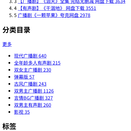
3
【广播剧】《洄天》全集 完结无删减 网盘下载
3634
4
【有声剧】《干涸地》 网盘下载
3551
5
广播剧《一颗苹果》夸克网盘
2978
分类目录
更多
现代广播剧
640
全年龄多人有声剧
215
双女主广播剧
230
弹幕版
57
古风广播剧
243
双男主广播剧
1126
言情BG广播剧
327
双男主有声剧
260
影视
35
标签