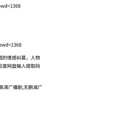
?pwd=1368
?pwd=1368
圆的情感纠葛，人物
百度网盘输入提取码
,高清广播剧,无删减广