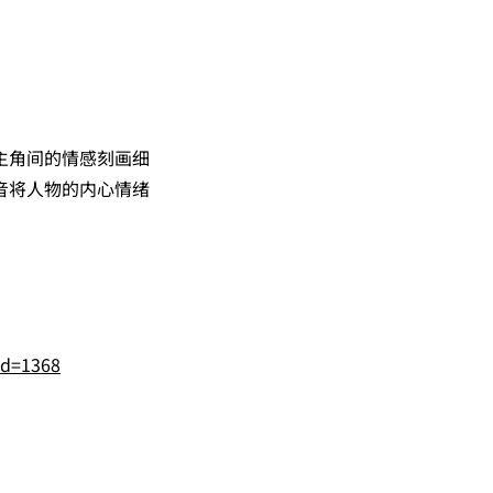
主角间的情感刻画细
音将人物的内心情绪
wd=1368