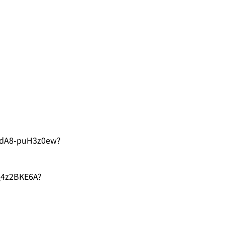
dA8-puH3z0ew?
_4z2BKE6A?