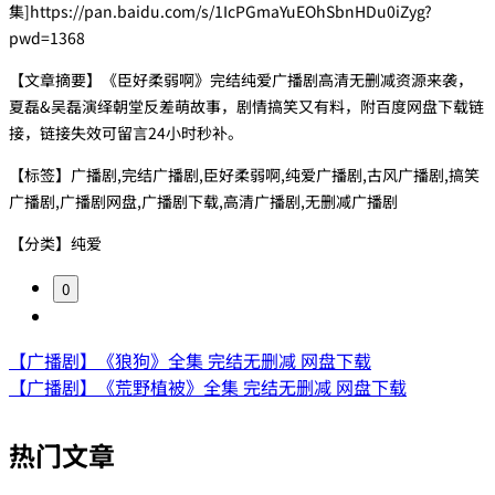
集]https://pan.baidu.com/s/1IcPGmaYuEOhSbnHDu0iZyg?
pwd=1368
【文章摘要】《臣好柔弱啊》完结纯爱广播剧高清无删减资源来袭，
夏磊&吴磊演绎朝堂反差萌故事，剧情搞笑又有料，附百度网盘下载链
接，链接失效可留言24小时秒补。
【标签】广播剧,完结广播剧,臣好柔弱啊,纯爱广播剧,古风广播剧,搞笑
广播剧,广播剧网盘,广播剧下载,高清广播剧,无删减广播剧
【分类】纯爱
0
【广播剧】《狼狗》全集 完结无删减 网盘下载
【广播剧】《荒野植被》全集 完结无删减 网盘下载
热门文章