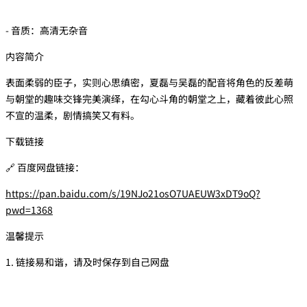
- 音质：高清无杂音
内容简介
表面柔弱的臣子，实则心思缜密，夏磊与吴磊的配音将角色的反差萌
与朝堂的趣味交锋完美演绎，在勾心斗角的朝堂之上，藏着彼此心照
不宣的温柔，剧情搞笑又有料。
下载链接
🔗 百度网盘链接：
https://pan.baidu.com/s/19NJo21osO7UAEUW3xDT9oQ?
pwd=1368
温馨提示
1. 链接易和谐，请及时保存到自己网盘