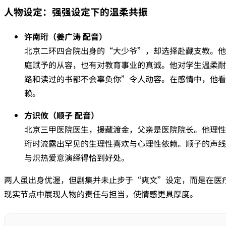
人物设定：强强设定下的温柔共振
许南珩（姜广涛 配音）
北京二环四合院出身的“大少爷”，却选择赴藏支教。他
庭赋予的从容，也有对教育事业的真诚。他对学生温柔耐
路和读过的书都不会辜负你”令人动容。在感情中，他看
赖。
方识攸（顺子 配音）
北京三甲医院医生，援藏渡金，父亲是医院院长。他理性
珩时流露出罕见的生理性喜欢与心理性依赖。顺子的声线
与炽热爱意演绎得恰到好处。
两人虽出身优渥，但剧集并未止步于“爽文”设定，而是在医
现实节点中展现人物的责任与担当，使情感更具厚度。