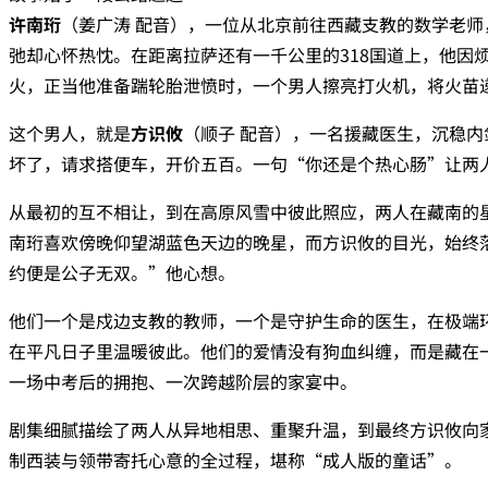
许南珩
‌（姜广涛 配音），一位从北京前往西藏支教的数学老
弛却心怀热忱。在距离拉萨还有一千公里的318国道上，他因
火，正当他准备踹轮胎泄愤时，一个男人擦亮打火机，将火苗
这个男人，就是‌
方识攸
‌（顺子 配音），一名援藏医生，沉稳
坏了，请求搭便车，开价五百。一句“你还是个热心肠”让两
从最初的互不相让，到在高原风雪中彼此照应，两人在藏南的
南珩喜欢傍晚仰望湖蓝色天边的晚星，而方识攸的目光，始终
约便是公子无双。”他心想。
他们一个是戍边支教的教师，一个是守护生命的医生，在极端
在平凡日子里温暖彼此。他们的爱情没有狗血纠缠，而是藏在
一场中考后的拥抱、一次跨越阶层的家宴中。
剧集细腻描绘了两人从异地相思、重聚升温，到最终方识攸向
制西装与领带寄托心意的全过程，堪称“成人版的童话”。