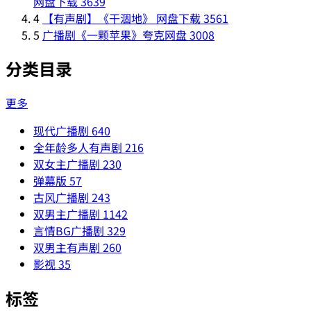
网盘下载
3639
4
【有声剧】《干涸地》 网盘下载
3561
5
广播剧《一颗苹果》夸克网盘
3008
分类目录
更多
现代广播剧
640
全年龄多人有声剧
216
双女主广播剧
230
弹幕版
57
古风广播剧
243
双男主广播剧
1142
言情BG广播剧
329
双男主有声剧
260
影视
35
标签