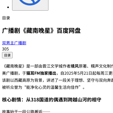
目录
广播剧《藏南晚星》百度网盘
双男主广播剧
305
目录
《藏南晚星》是一部由晋江文学城作者‌
境风
‌原著、糯声文化制
美广播剧，于‌
猫耳FM独家播出
‌，自2025年5月21日起每周
该剧以西藏高原为背景，讲述了一段关于理想、坚守与双向奔
被听众誉为“能净化心灵的温馨生活向佳作”。
核心剧情：从318国道的偶遇到跨越山河的相守
故事始于一段公路邂逅——