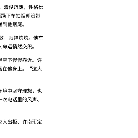
师，清俊疏朗，性格松
烦躁下车抽烟却没带
递到他烟尾。
内敛，眼神灼灼。他车
人命运悄然交织。
星空下慢慢靠近。许
落在他身上。“这大
环境中坚守理想，也
一次电话里的风声、
家人出柜、许南珩定