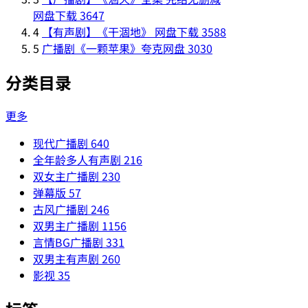
网盘下载
3647
4
【有声剧】《干涸地》 网盘下载
3588
5
广播剧《一颗苹果》夸克网盘
3030
分类目录
更多
现代广播剧
640
全年龄多人有声剧
216
双女主广播剧
230
弹幕版
57
古风广播剧
246
双男主广播剧
1156
言情BG广播剧
331
双男主有声剧
260
影视
35