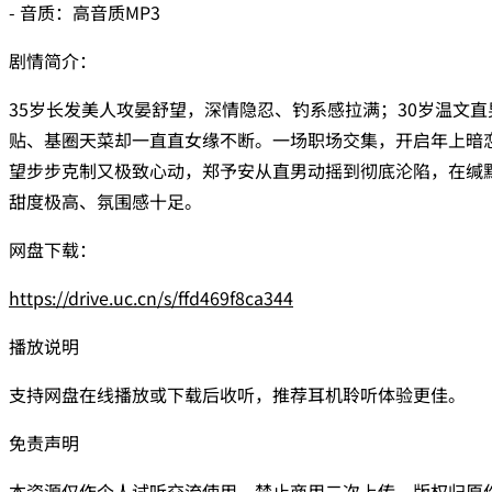
- 音质：高音质MP3
剧情简介：
35岁长发美人攻晏舒望，深情隐忍、钓系感拉满；30岁温文
贴、基圈天菜却一直直女缘不断。一场职场交集，开启年上暗
望步步克制又极致心动，郑予安从直男动摇到彻底沦陷，在缄
甜度极高、氛围感十足。
网盘下载：
https://drive.uc.cn/s/ffd469f8ca344
播放说明
支持网盘在线播放或下载后收听，推荐耳机聆听体验更佳。
免责声明
本资源仅作个人试听交流使用，禁止商用二次上传，版权归原