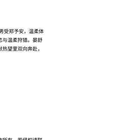
直男受郑予安，温柔体
恋与温柔狩猎。晏舒
默热望里双向奔赴，
作所有，若侵权请联