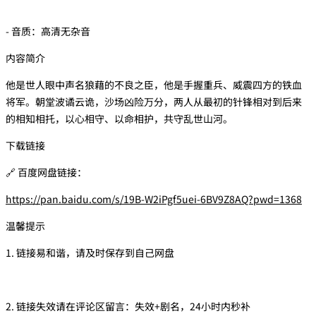
- 音质：高清无杂音
内容简介
他是世人眼中声名狼藉的不良之臣，他是手握重兵、威震四方的铁血
将军。朝堂波谲云诡，沙场凶险万分，两人从最初的针锋相对到后来
的相知相托，以心相守、以命相护，共守乱世山河。
下载链接
🔗 百度网盘链接：
https://pan.baidu.com/s/19B-W2iPgf5uei-6BV9Z8AQ?pwd=1368
温馨提示
1. 链接易和谐，请及时保存到自己网盘
2. 链接失效请在评论区留言：失效+剧名，24小时内秒补