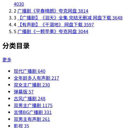
4030
2
广播剧《早春晴朗》夸克网盘
3814
3
【广播剧】《洄天》全集 完结无删减 网盘下载
3648
4
【有声剧】《干涸地》 网盘下载
3597
5
广播剧《一颗苹果》夸克网盘
3044
分类目录
更多
现代广播剧
640
全年龄多人有声剧
217
双女主广播剧
230
弹幕版
57
古风广播剧
248
双男主广播剧
1175
言情BG广播剧
331
双男主有声剧
261
影视
35