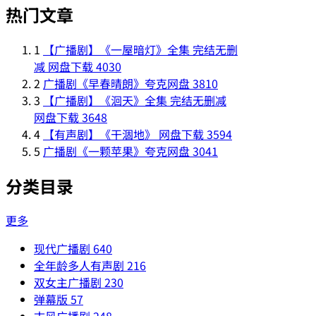
热门文章
1
【广播剧】《一屋暗灯》全集 完结无删
减 网盘下载
4030
2
广播剧《早春晴朗》夸克网盘
3810
3
【广播剧】《洄天》全集 完结无删减
网盘下载
3648
4
【有声剧】《干涸地》 网盘下载
3594
5
广播剧《一颗苹果》夸克网盘
3041
分类目录
更多
现代广播剧
640
全年龄多人有声剧
216
双女主广播剧
230
弹幕版
57