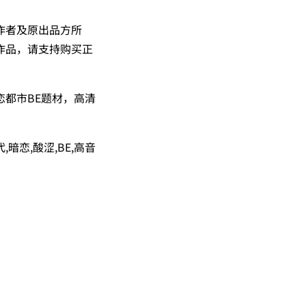
作者及原出品方所
作品，请支持购买正
都市BE题材，高清
暗恋,酸涩,BE,高音