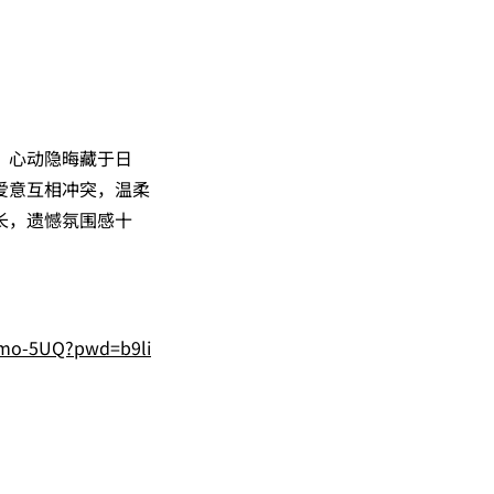
，心动隐晦藏于日
爱意互相冲突，温柔
长，遗憾氛围感十
1mo-5UQ?pwd=b9li
。