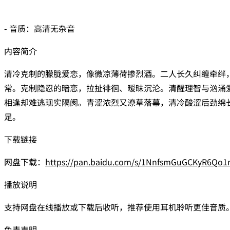
- 音质：高清无杂音
内容简介
清冷克制的朦胧爱恋，像微凉薄荷掺烈酒。二人长久纠缠牵绊
常。克制隐忍的暗恋，拉扯徘徊、暧昧沉沦。清醒理智与汹涌
相逢却难逃现实隔阂。青涩浓烈又潦草落幕，清冷酸涩后劲绵
足。
下载链接
网盘下载：
https://pan.baidu.com/s/1NnfsmGuGCKyR6Qo
播放说明
支持网盘在线播放或下载后收听，推荐使用耳机聆听更佳音质
免责声明