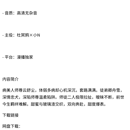
- 音质：高清无杂音
- 主役：杜冥鸦×小N
- 平台：漫播独家
内容简介
病美人师尊云舒尘，体弱多病却心机深沉，套路满满。徒弟卿舟雪，
深情忠犬，深陷师尊温柔陷阱。师徒二人极限拉扯，暧昧不断，前世
今生羁绊难解。甜蜜与玻璃渣交织，双向奔赴，甜度爆表。
下载链接
网盘下载：