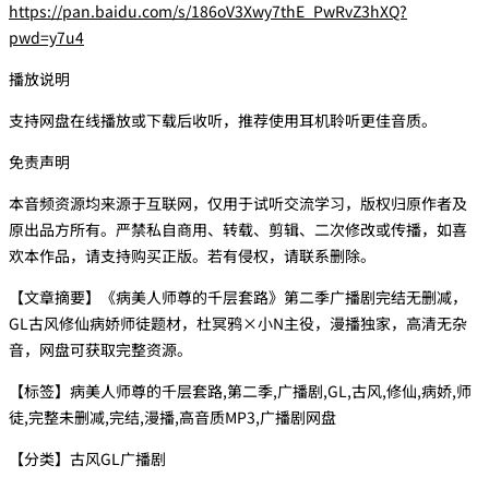
https://pan.baidu.com/s/186oV3Xwy7thE_PwRvZ3hXQ?
pwd=y7u4
播放说明
支持网盘在线播放或下载后收听，推荐使用耳机聆听更佳音质。
免责声明
本音频资源均来源于互联网，仅用于试听交流学习，版权归原作者及
原出品方所有。严禁私自商用、转载、剪辑、二次修改或传播，如喜
欢本作品，请支持购买正版。若有侵权，请联系删除。
【文章摘要】《病美人师尊的千层套路》第二季广播剧完结无删减，
GL古风修仙病娇师徒题材，杜冥鸦×小N主役，漫播独家，高清无杂
音，网盘可获取完整资源。
【标签】病美人师尊的千层套路,第二季,广播剧,GL,古风,修仙,病娇,师
徒,完整未删减,完结,漫播,高音质MP3,广播剧网盘
【分类】古风GL广播剧