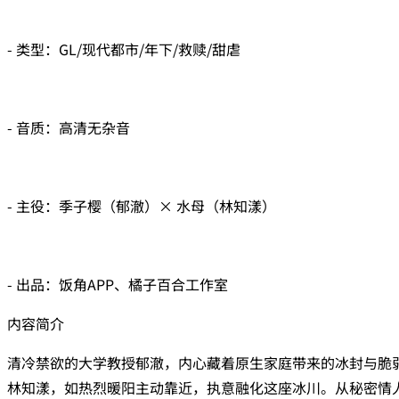
- 类型：GL/现代都市/年下/救赎/甜虐
- 音质：高清无杂音
- 主役：季子樱（郁澈）× 水母（林知漾）
- 出品：饭角APP、橘子百合工作室
内容简介
清冷禁欲的大学教授郁澈，内心藏着原生家庭带来的冰封与脆
林知漾，如热烈暖阳主动靠近，执意融化这座冰川。从秘密情