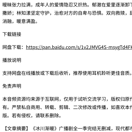
暧昧张力拉满，成年人的爱情隐忍又炽热。郁澈在爱里逐渐卸
撒娇；林知漾坚定守护，治愈对方的自卑与恐惧。双向救赎，
消融，暖意满盈。
下载链接
网盘下载：
https://pan.baidu.com/s/1v2JMVG4S-msygTd
播放说明
支持网盘在线播放或下载后收听，推荐使用耳机聆听更佳音质
免责声明
本音频资源均来源于互联网，仅用于试听交流学习，版权归原
有。严禁私自商用、转载、剪辑、二次修改或传播，如喜欢本
版。若有侵权，请联系删除。
【文章摘要】《冰川渐暖》广播剧全一季完结无删减，现代都市