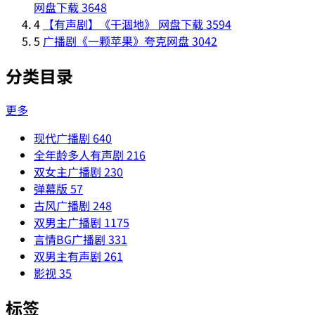
网盘下载
3648
4
【有声剧】《干涸地》 网盘下载
3594
5
广播剧《一颗苹果》夸克网盘
3042
分类目录
更多
现代广播剧
640
全年龄多人有声剧
216
双女主广播剧
230
弹幕版
57
古风广播剧
248
双男主广播剧
1175
言情BG广播剧
331
双男主有声剧
261
影视
35
标签