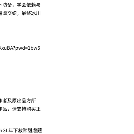
下防备，学会依赖与
甜虐交织，最终冰川
4FKxuBA?pwd=1bw6
。
作者及原出品方所
作品，请支持购买正
GL年下救赎甜虐题