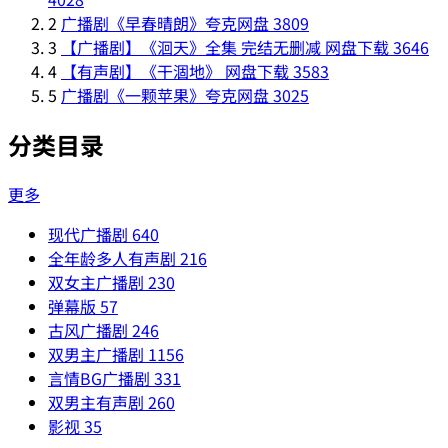
2
广播剧《早春晴朗》夸克网盘
3809
3
【广播剧】《洄天》全集 完结无删减 网盘下载
3646
4
【有声剧】《干涸地》 网盘下载
3583
5
广播剧《一颗苹果》夸克网盘
3025
分类目录
更多
现代广播剧
640
全年龄多人有声剧
216
双女主广播剧
230
弹幕版
57
古风广播剧
246
双男主广播剧
1156
言情BG广播剧
331
双男主有声剧
260
影视
35