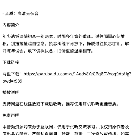
- 音质：高清无杂音
内容简介
年少遗憾遗憾初恋一别两宽，时隔多年意外重逢。过往隔阂心结堆
积，别扭拉扯暗自惦念。执念纠缠不肯放下，挣脱过往执念枷锁。解
开陈年误会，放下偏执执念，旧情重燃温柔相守。
下载链接
网盘下载：
https://pan.baidu.com/s/1Aeds8YeCPq8OVooq9AtAIg?
pwd=r989
播放说明
支持网盘在线播放或下载后收听，推荐使用耳机聆听更佳音质。
免责声明
本音频资源均来源于互联网，仅用于试听交流学习，版权归原作者及
原出品方所有。严禁私自商用、转载、剪辑、二次修改或传播，如喜