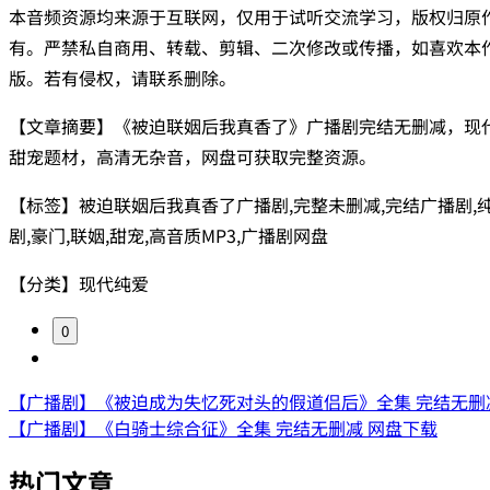
本音频资源均来源于互联网，仅用于试听交流学习，版权归原
有。严禁私自商用、转载、剪辑、二次修改或传播，如喜欢本
版。若有侵权，请联系删除。
【文章摘要】《被迫联姻后我真香了》广播剧完结无删减，现
甜宠题材，高清无杂音，网盘可获取完整资源。
【标签】被迫联姻后我真香了广播剧,完整未删减,完结广播剧,
剧,豪门,联姻,甜宠,高音质MP3,广播剧网盘
【分类】现代纯爱
0
【广播剧】《被迫成为失忆死对头的假道侣后》全集 完结无删
【广播剧】《白骑士综合征》全集 完结无删减 网盘下载
热门文章