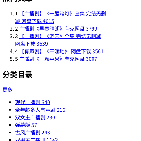
1
【广播剧】《一屋暗灯》全集 完结无删
减 网盘下载
4015
2
广播剧《早春晴朗》夸克网盘
3799
3
【广播剧】《洄天》全集 完结无删减
网盘下载
3639
4
【有声剧】《干涸地》 网盘下载
3561
5
广播剧《一颗苹果》夸克网盘
3007
分类目录
更多
现代广播剧
640
全年龄多人有声剧
216
双女主广播剧
230
弹幕版
57
古风广播剧
243
双男主广播剧
1142