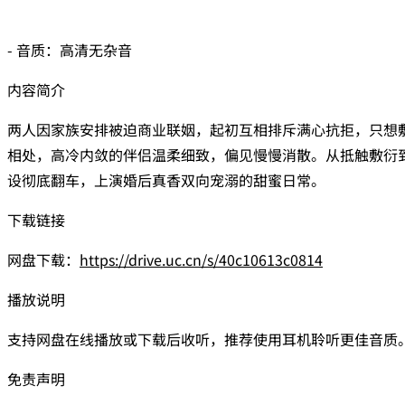
- 音质：高清无杂音
内容简介
两人因家族安排被迫商业联姻，起初互相排斥满心抗拒，只想
相处，高冷内敛的伴侣温柔细致，偏见慢慢消散。从抵触敷衍
设彻底翻车，上演婚后真香双向宠溺的甜蜜日常。
下载链接
网盘下载：
https://drive.uc.cn/s/40c10613c0814
播放说明
支持网盘在线播放或下载后收听，推荐使用耳机聆听更佳音质
免责声明