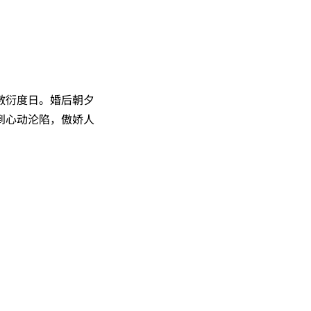
敷衍度日。婚后朝夕
到心动沦陷，傲娇人
。