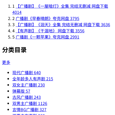
1
【广播剧】《一屋暗灯》全集 完结无删减 网盘下载
4014
2
广播剧《早春晴朗》夸克网盘
3795
3
【广播剧】《洄天》全集 完结无删减 网盘下载
3636
4
【有声剧】《干涸地》 网盘下载
3556
5
广播剧《一颗苹果》夸克网盘
2991
分类目录
更多
现代广播剧
640
全年龄多人有声剧
215
双女主广播剧
230
弹幕版
57
古风广播剧
243
双男主广播剧
1126
言情BG广播剧
327