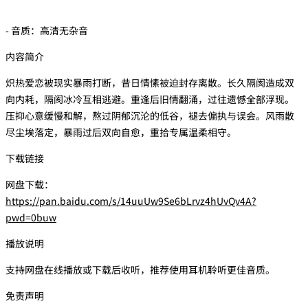
- 音质：高清无杂音
内容简介
炽热爱恋被现实暴雨打断，昔日情愫被迫封存离散。长久隔阂造成双
向内耗，隔阂冰冷互相逃避。重逢后旧情翻涌，过往遗憾全部浮现。
压抑心意缓慢和解，熬过阴郁沉沦的低谷，褪去偏执与误会。风雨散
尽尘埃落定，暴雨过后双向自愈，重拾专属温柔相守。
下载链接
网盘下载：
https://pan.baidu.com/s/14uuUw9Se6bLrvz4hUvQv4A?
pwd=0buw
播放说明
支持网盘在线播放或下载后收听，推荐使用耳机聆听更佳音质。
免责声明