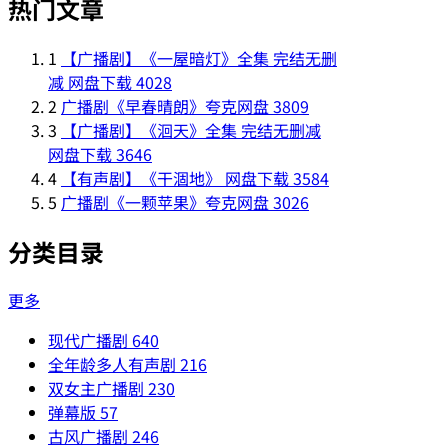
热门文章
1
【广播剧】《一屋暗灯》全集 完结无删
减 网盘下载
4028
2
广播剧《早春晴朗》夸克网盘
3809
3
【广播剧】《洄天》全集 完结无删减
网盘下载
3646
4
【有声剧】《干涸地》 网盘下载
3584
5
广播剧《一颗苹果》夸克网盘
3026
分类目录
更多
现代广播剧
640
全年龄多人有声剧
216
双女主广播剧
230
弹幕版
57
古风广播剧
246