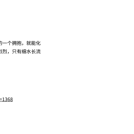
的一个拥抱，就能化
烈烈，只有细水长流
=1368