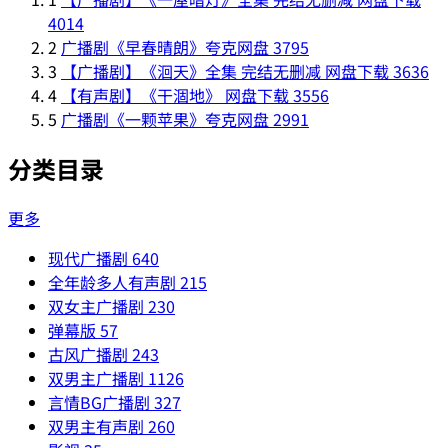
4014
2
广播剧《早春晴朗》夸克网盘
3795
3
【广播剧】《洄天》全集 完结无删减 网盘下载
3636
4
【有声剧】《干涸地》 网盘下载
3556
5
广播剧《一颗苹果》夸克网盘
2991
分类目录
更多
现代广播剧
640
全年龄多人有声剧
215
双女主广播剧
230
弹幕版
57
古风广播剧
243
双男主广播剧
1126
言情BG广播剧
327
双男主有声剧
260