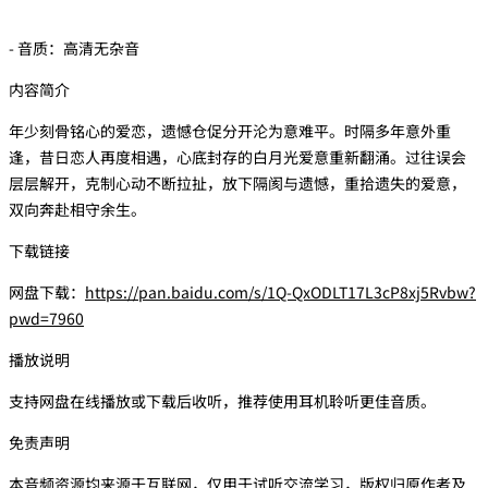
- 音质：高清无杂音
内容简介
年少刻骨铭心的爱恋，遗憾仓促分开沦为意难平。时隔多年意外重
逢，昔日恋人再度相遇，心底封存的白月光爱意重新翻涌。过往误会
层层解开，克制心动不断拉扯，放下隔阂与遗憾，重拾遗失的爱意，
双向奔赴相守余生。
下载链接
网盘下载：
https://pan.baidu.com/s/1Q-QxODLT17L3cP8xj5Rvbw?
pwd=7960
播放说明
支持网盘在线播放或下载后收听，推荐使用耳机聆听更佳音质。
免责声明
本音频资源均来源于互联网，仅用于试听交流学习，版权归原作者及