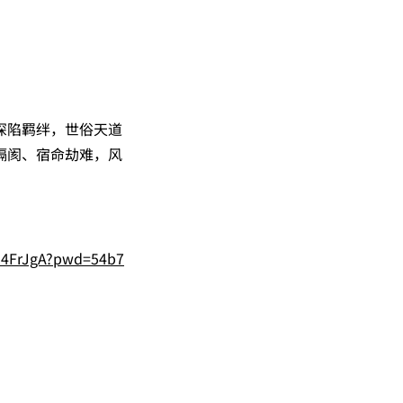
深陷羁绊，世俗天道
隔阂、宿命劫难，风
U4FrJgA?pwd=54b7
。