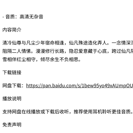
- 音质：高清无杂音
内容简介
清冷仙尊与凡尘少年宿命相逢，仙凡殊途造化弄人。一念情深
阻隔二人情愫。漫漫修行长路，隐忍爱意藏于心底，跨过仙凡
雪相伴红尘相守，倾尽余生不负相思。
下载链接
网盘下载：
https://pan.baidu.com/s/1bew95yo49xAUmpO
播放说明
支持网盘在线播放或下载后收听，推荐使用耳机聆听更佳音质
免责声明