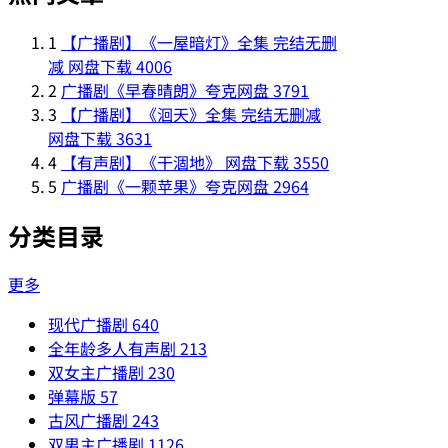
1
【广播剧】《一屋暗灯》全集 完结无删
减 网盘下载
4006
2
广播剧《早春晴朗》夸克网盘
3791
3
【广播剧】《洄天》全集 完结无删减
网盘下载
3631
4
【有声剧】《干涸地》 网盘下载
3550
5
广播剧《一颗苹果》夸克网盘
2964
分类目录
更多
现代广播剧
640
全年龄多人有声剧
213
双女主广播剧
230
弹幕版
57
古风广播剧
243
双男主广播剧
1126