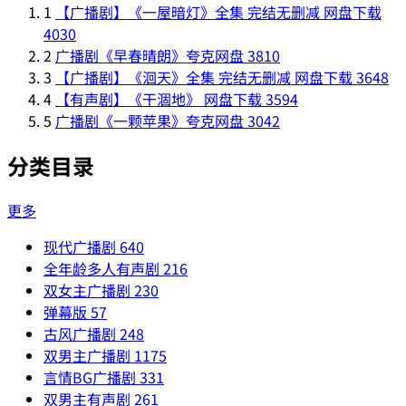
1
【广播剧】《一屋暗灯》全集 完结无删减 网盘下载
4030
2
广播剧《早春晴朗》夸克网盘
3810
3
【广播剧】《洄天》全集 完结无删减 网盘下载
3648
4
【有声剧】《干涸地》 网盘下载
3594
5
广播剧《一颗苹果》夸克网盘
3042
分类目录
更多
现代广播剧
640
全年龄多人有声剧
216
双女主广播剧
230
弹幕版
57
古风广播剧
248
双男主广播剧
1175
言情BG广播剧
331
双男主有声剧
261